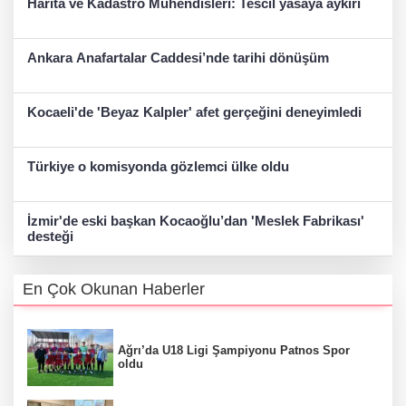
Harita ve Kadastro Mühendisleri: Tescil yasaya aykırı
Ankara Anafartalar Caddesi’nde tarihi dönüşüm
Kocaeli'de 'Beyaz Kalpler' afet gerçeğini deneyimledi
Türkiye o komisyonda gözlemci ülke oldu
İzmir'de eski başkan Kocaoğlu’dan 'Meslek Fabrikası'
desteği
En Çok Okunan Haberler
Ağrı’da U18 Ligi Şampiyonu Patnos Spor
oldu