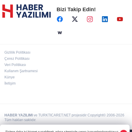
Bizi Takip Edin!
Başkent'in göletlerinde temizlik ve bakım
sürüyor
Aile'nin 'sosyal risk haritaları' şekilleniyor
Gizlilik Politikası
Ordu Altınordu’ya yeni etkinlik ve fuar alanı
Çerez Politikası
geliyor
Veri Politikası
Kullanım Şartnamesi
Künye
İletişim
HABER YAZILIMI
ve TURKTICARET.NET projesidir Copyright© 2006-2026
Tüm hakları saklıdır.
Sizlere daha iyi hizmet sunabilmek adına sitemizde çerez konumlandırmaktayız.