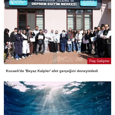
Flaş Gelişme
Kocaeli'de 'Beyaz Kalpler' afet gerçeğini deneyimledi