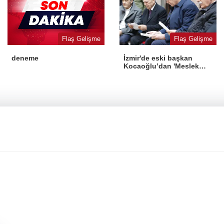
Flaş Gelişme
Flaş Gelişme
İzmir'de eski başkan
deneme
Kocaoğlu’dan 'Meslek
Fabrikası' desteği