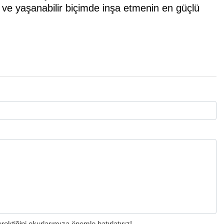
 ve yaşanabilir biçimde inşa etmenin en güçlü
ktiğini okurlarımıza önemle hatırlatırız!