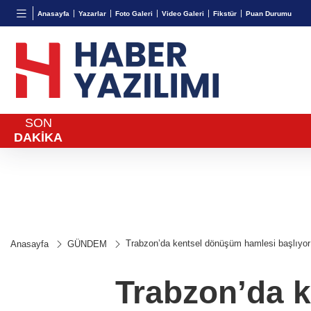
BGN
VND
GAU/
Anasayfa
Yazarlar
Foto Galeri
Video Galeri
Fikstür
Puan Durumu
27,9743
%-0,22
0,0018
%0,32
6.660,
SON
DAKİKA
Trabzon’da kentsel dönüşüm hamlesi başlıyor
Anasayfa
GÜNDEM
Trabzon’da 