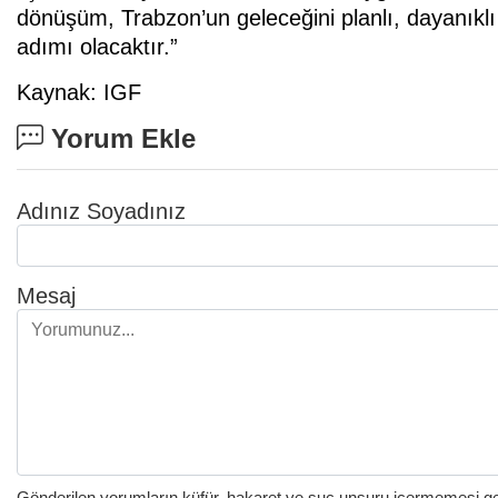
dönüşüm, Trabzon’un geleceğini planlı, dayanıklı
adımı olacaktır.”
Kaynak: IGF
Yorum Ekle
Adınız Soyadınız
Mesaj
Gönderilen yorumların küfür, hakaret ve suç unsuru içermemesi gere