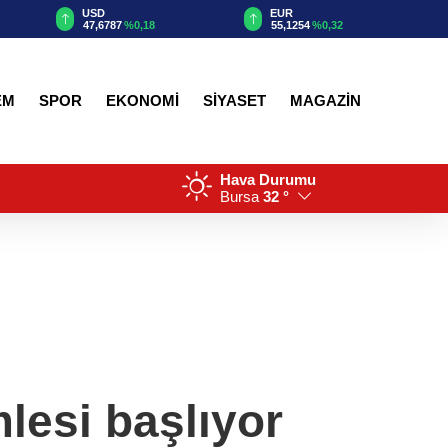
EUR
GBP
55,1254
%0,32
64,3468
%0,38
EM
SPOR
EKONOMİ
SİYASET
MAGAZİN
Hava Durumu
Bursa
32 °
esi başlıyor