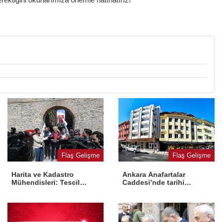
Flaş Gelişme
Flaş Gelişme
Harita ve Kadastro
Ankara Anafartalar
Mühendisleri: Tescil
Caddesi’nde tarihi
yasaya aykırı
dönüşüm