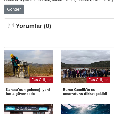
Gönder
Yorumlar (
0
)
Flaş Gelişme
Flaş Gelişme
Karasu'nun geleceği yeni
Bursa Gemlik'te su
hatla güvencede
tasarrufuna dikkat çekildi