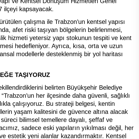
Altyapı ve Kentsel Dönüşüm Hizmetleri Genel
7 ilçeyi kapsayacak.
yürütülen çalışma ile Trabzon’un kentsel yapısı
a, afet riski taşıyan bölgelerin belirlenmesi,
k hizmeti yetersiz yapı stokunun tespiti ve kent
lmesi hedefleniyor. Ayrıca, kısa, orta ve uzun
nsal modellerle desteklenmiş bir yol haritası
CEĞE TAŞIYORUZ
killendirdiklerini belirten Büyükşehir Belediye
“Trabzon’un her ilçesinde daha güvenli, sağlıklı
kla çalışıyoruz. Bu strateji belgesi, kentin
llerin yaşam kalitesini de güvence altına alacak
 süreci bilimsel temellere dayalı, şeffaf ve
cımız, sadece eski yapıların yıkılması değil, her
ve estetik yeni alanlar kazandırmaktır. Kentsel