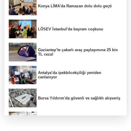
Konya LİMA'da Ramazan dolu dolu geçti
LÖSEV İstanbul'da bayram coşkusu
Gaziantep’te çakarlı araç paylaşımına 25 bin
TL ceza!
Antalya’da ipekböcekçiliği yeniden
canlanıyor
Bursa Yıldırım'da güvenli ve sağlıklı alışveriş
Konya Karatay'da futsalda ikinci randevu