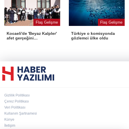
Flaş Gelişme
Flaş Gelişme
Kocaeli'de 'Beyaz Kalpler'
Türkiye o komisyonda
afet gerçeğini
gözlemci ülke oldu
deneyimledi
Gizlilik Politikası
Çerez Politikası
Veri Politikası
Kullanım Şartnamesi
Künye
İletişim