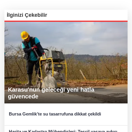
İlginizi Çekebilir
Karasu'nun geleceği yeni hatla
güvencede
Bursa Gemlik'te su tasarrufuna dikkat çekildi
Harita ve Kadastro Mühendisleri: Tescil yasaya aykırı