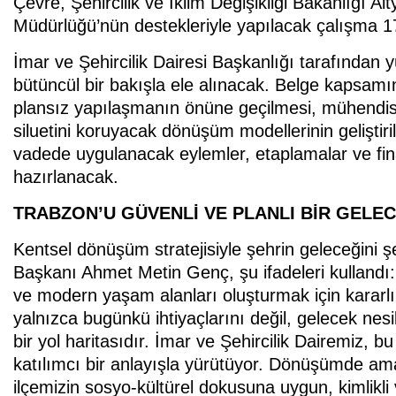
Çevre, Şehircilik ve İklim Değişikliği Bakanlığı 
Müdürlüğü’nün destekleriyle yapılacak çalışma 1
İmar ve Şehircilik Dairesi Başkanlığı tarafından 
bütüncül bir bakışla ele alınacak. Belge kapsamınd
plansız yapılaşmanın önüne geçilmesi, mühendisli
siluetini koruyacak dönüşüm modellerinin geliştiri
vadede uygulanacak eylemler, etaplamalar ve fina
hazırlanacak.
TRABZON’U GÜVENLİ VE PLANLI BİR GELE
Kentsel dönüşüm stratejisiyle şehrin geleceğini şe
Başkanı Ahmet Metin Genç, şu ifadeleri kullandı: 
ve modern yaşam alanları oluşturmak için kararlılı
yalnızca bugünkü ihtiyaçlarını değil, gelecek nesi
bir yol haritasıdır. İmar ve Şehircilik Dairemiz, bu
katılımcı bir anlayışla yürütüyor. Dönüşümde ama
ilçemizin sosyo-kültürel dokusuna uygun, kimlikli 