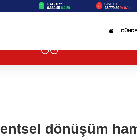
TRY
BIST 100
USD
55
%2,59
13.779,39
%-0,14
47,6787
%0,18
GÜND
‹
›
kentsel dönüşüm haml