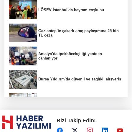
LÖSEV İstanbul'da bayram coşkusu
Gaziantep’te çakarlı araç paylaşımına 25 bin
TL ceza!
Antalya’da ipekböcekçiliği yeniden
canlanıyor
Bursa Yıldırım'da güvenli ve sağlıklı alışveriş
Konya Karatay'da futsalda ikinci randevu
Bizi Takip Edin!
Başkent'in göletlerinde temizlik ve bakım
sürüyor