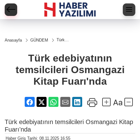
Türk
Anasayfa
GÜNDEM
edebiyatının
temsilcileri
Osmangazi
Türk edebiyatının
Kitap
Fuarı'nda
temsilcileri Osmangazi
Kitap Fuarı'nda
Türk edebiyatının temsilcileri Osmangazi Kitap
Fuarı'nda
Haber Giriş Tarihi: 08.11.2025 16:55