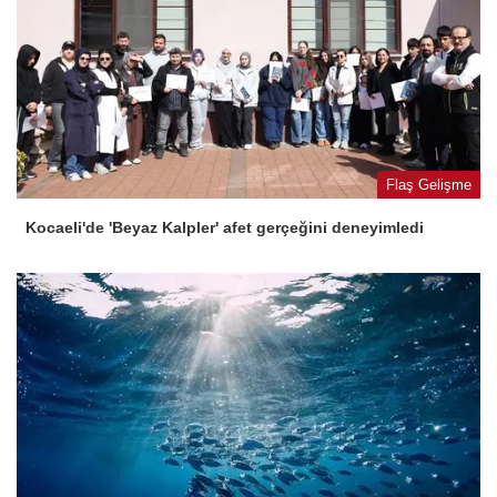
Flaş Gelişme
Kocaeli'de 'Beyaz Kalpler' afet gerçeğini deneyimledi