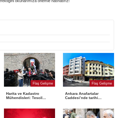
ktiğini okurlarımıza önemle hatırlatırız!
Flaş Gelişme
Flaş Gelişme
Harita ve Kadastro
Ankara Anafartalar
Mühendisleri: Tescil
Caddesi’nde tarihi
yasaya aykırı
dönüşüm