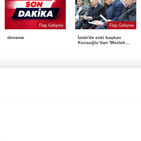
Flaş Gelişme
Flaş Gelişme
İzmir'de eski başkan
deneme
Kocaoğlu’dan 'Meslek
Fabrikası' desteği