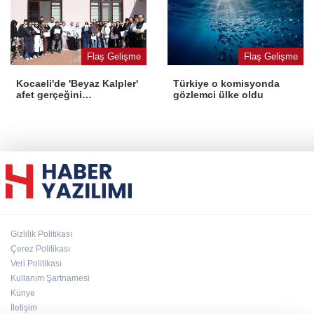
Flaş Gelişme
Flaş Gelişme
Kocaeli'de 'Beyaz Kalpler'
Türkiye o komisyonda
afet gerçeğini
gözlemci ülke oldu
deneyimledi
Gizlilik Politikası
Çerez Politikası
Veri Politikası
Kullanım Şartnamesi
Künye
İletişim