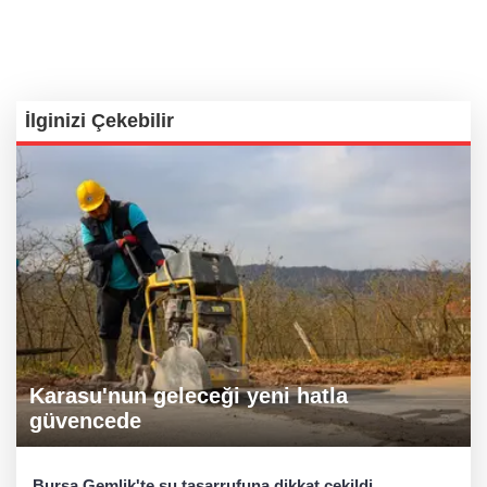
İlginizi Çekebilir
Karasu'nun geleceği yeni hatla
güvencede
Bursa Gemlik'te su tasarrufuna dikkat çekildi