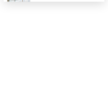
Konya Karatay'da futsalda ikinci randevu
Başkent'in göletlerinde temizlik ve bakım
sürüyor
Aile'nin 'sosyal risk haritaları' şekilleniyor
Ordu Altınordu’ya yeni etkinlik ve fuar alanı
geliyor