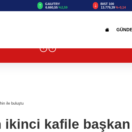
TRY
BIST 100
USD
55
%2,59
13.779,39
%-0,14
47,6787
%0,18
GÜND
‹
›
in ile buluştu
kinci kafile başkan