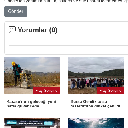
Gönderilen yorumların küfür, hakaret ve suç unsuru içermemesi gere
Gönder
Yorumlar (
0
)
Flaş Gelişme
Flaş Gelişme
Karasu'nun geleceği yeni
Bursa Gemlik'te su
hatla güvencede
tasarrufuna dikkat çekildi