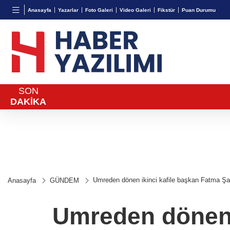
BGN
VND
GAU/
Anasayfa
Yazarlar
Foto Galeri
Video Galeri
Fikstür
Puan Durumu
27,9743
%-0,22
0,0018
%0,32
6.660,
SON
DAKİKA
Umreden dönen ikinci kafile başkan Fatma Şah
Anasayfa
GÜNDEM
Umreden dönen i