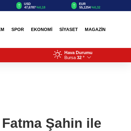
EUR
GBP
55,1254
%0,32
64,3468
%0,38
EM
SPOR
EKONOMİ
SİYASET
MAGAZİN
Hava Durumu
Bursa
32 °
 Fatma Şahin ile