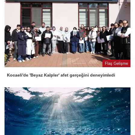
Flaş Gelişme
Kocaeli'de 'Beyaz Kalpler' afet gerçeğini deneyimledi