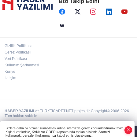
Bizi Takip Edin!
Başkent'in göletlerinde temizlik ve bakım
sürüyor
Aile'nin 'sosyal risk haritaları' şekilleniyor
Gizlilik Politikası
Ordu Altınordu’ya yeni etkinlik ve fuar alanı
Çerez Politikası
geliyor
Veri Politikası
Kullanım Şartnamesi
Künye
İletişim
HABER YAZILIMI
ve TURKTICARET.NET projesidir Copyright© 2006-2026
Tüm hakları saklıdır.
Sizlere daha iyi hizmet sunabilmek adına sitemizde çerez konumlandırmaktayız.
Kişisel verileriniz, KVKK ve GDPR kapsamında toplanıp işlenir. Sitemizi
kullanarak, çerezleri kullanmamızı kabul etmiş olacaksınız.