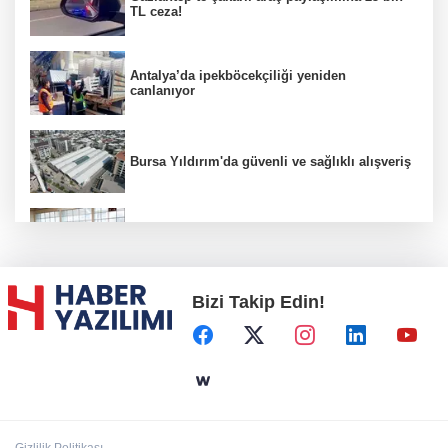
TL ceza!
Antalya’da ipekböcekçiliği yeniden
canlanıyor
Bursa Yıldırım'da güvenli ve sağlıklı alışveriş
Konya Karatay'da futsalda ikinci randevu
Bizi Takip Edin!
Başkent'in göletlerinde temizlik ve bakım
sürüyor
Aile'nin 'sosyal risk haritaları' şekilleniyor
Gizlilik Politikası