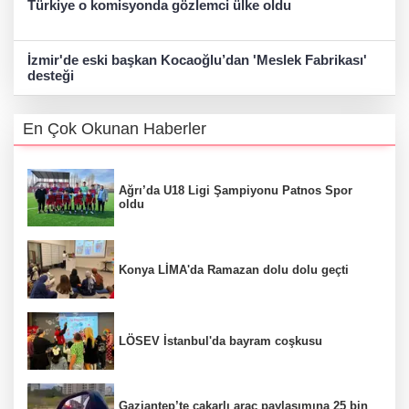
Türkiye o komisyonda gözlemci ülke oldu
İzmir'de eski başkan Kocaoğlu’dan 'Meslek Fabrikası'
desteği
En Çok Okunan Haberler
Ağrı’da U18 Ligi Şampiyonu Patnos Spor
oldu
Konya LİMA'da Ramazan dolu dolu geçti
LÖSEV İstanbul'da bayram coşkusu
Gaziantep’te çakarlı araç paylaşımına 25 bin