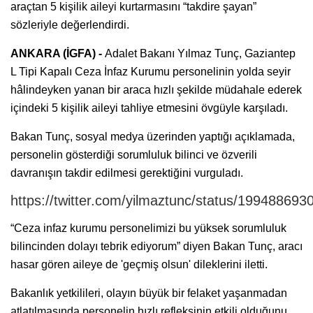
araçtan 5 kişilik aileyi kurtarmasını “takdire şayan”
sözleriyle değerlendirdi.
ANKARA (İGFA) -
Adalet Bakanı Yılmaz Tunç, Gaziantep
L Tipi Kapalı Ceza İnfaz Kurumu personelinin yolda seyir
hâlindeyken yanan bir araca hızlı şekilde müdahale ederek
içindeki 5 kişilik aileyi tahliye etmesini övgüyle karşıladı.
Bakan Tunç, sosyal medya üzerinden yaptığı açıklamada,
personelin gösterdiği sorumluluk bilinci ve özverili
davranışın takdir edilmesi gerektiğini vurguladı.
https://twitter.com/yilmaztunc/status/19948869
“Ceza infaz kurumu personelimizi bu yüksek sorumluluk
bilincinden dolayı tebrik ediyorum” diyen Bakan Tunç, aracı
hasar gören aileye de 'geçmiş olsun' dileklerini iletti.
Bakanlık yetkilileri, olayın büyük bir felaket yaşanmadan
atlatılmasında personelin hızlı refleksinin etkili olduğunu