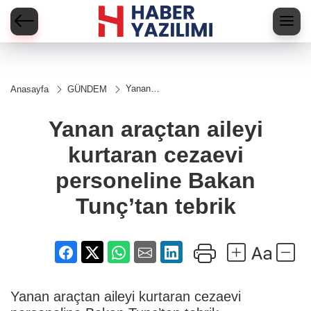
Yanan
Anasayfa
GÜNDEM
araçtan
aileyi
kurtaran
Yanan araçtan aileyi
cezaevi
personeline
kurtaran cezaevi
Bakan
Tunç’tan
tebrik
personeline Bakan
Tunç’tan tebrik
Yanan araçtan aileyi kurtaran cezaevi