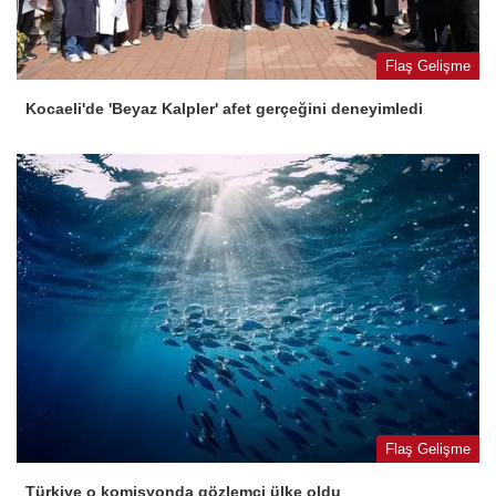
Flaş Gelişme
Kocaeli'de 'Beyaz Kalpler' afet gerçeğini deneyimledi
Flaş Gelişme
Türkiye o komisyonda gözlemci ülke oldu