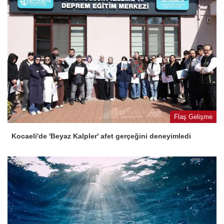
Flaş Gelişme
Kocaeli'de 'Beyaz Kalpler' afet gerçeğini deneyimledi