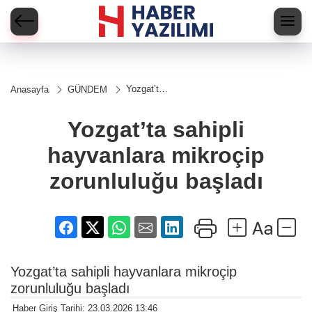
Yozgat’ta
Anasayfa
GÜNDEM
sahipli
hayvanlara
mikroçip
Yozgat’ta sahipli
zorunluluğu
başladı
hayvanlara mikroçip
zorunluluğu başladı
Yozgat’ta sahipli hayvanlara mikroçip
zorunluluğu başladı
Haber Giriş Tarihi: 23.03.2026 13:46