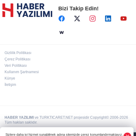
Bizi Takip Edin!
Başkent'in göletlerinde temizlik ve bakım
sürüyor
Aile'nin 'sosyal risk haritaları' şekilleniyor
Gizlilik Politikası
Ordu Altınordu’ya yeni etkinlik ve fuar alanı
Çerez Politikası
geliyor
Veri Politikası
Kullanım Şartnamesi
Künye
İletişim
HABER YAZILIMI
ve TURKTICARET.NET projesidir Copyright© 2006-2026
Tüm hakları saklıdır.
Sizlere daha iyi hizmet sunabilmek adına sitemizde çerez konumlandırmaktayız.