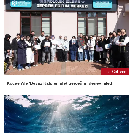
Flaş Gelişme
Kocaeli'de 'Beyaz Kalpler' afet gerçeğini deneyimledi