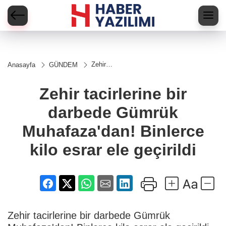
Zehir
Anasayfa
GÜNDEM
tacirlerine bir
darbede
Gümrük
Zehir tacirlerine bir
Muhafaza'dan!
Binlerce kilo
darbede Gümrük
esrar ele
geçirildi
Muhafaza'dan! Binlerce
kilo esrar ele geçirildi
Zehir tacirlerine bir darbede Gümrük