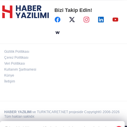
Bizi Takip Edin!
Başkent'in göletlerinde temizlik ve bakım
sürüyor
Aile'nin 'sosyal risk haritaları' şekilleniyor
Gizlilik Politikası
Ordu Altınordu’ya yeni etkinlik ve fuar alanı
Çerez Politikası
geliyor
Veri Politikası
Kullanım Şartnamesi
Künye
İletişim
HABER YAZILIMI
ve TURKTICARET.NET projesidir Copyright© 2006-2026
Tüm hakları saklıdır.