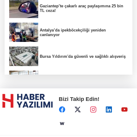
Gaziantep’te çakarlı araç paylaşımına 25 bin
TL ceza!
Antalya’da ipekböcekçiliği yeniden
canlanıyor
Bursa Yıldırım'da güvenli ve sağlıklı alışveriş
Konya Karatay'da futsalda ikinci randevu
Bizi Takip Edin!
Başkent'in göletlerinde temizlik ve bakım
sürüyor
Aile'nin 'sosyal risk haritaları' şekilleniyor