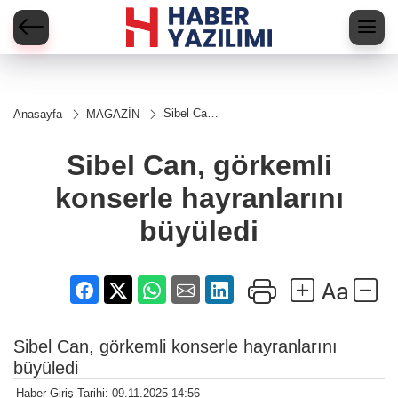
Sibel Can,
Anasayfa
MAGAZİN
görkemli
konserle
hayranlarını
Sibel Can, görkemli
büyüledi
konserle hayranlarını
büyüledi
Sibel Can, görkemli konserle hayranlarını
büyüledi
Haber Giriş Tarihi: 09.11.2025 14:56