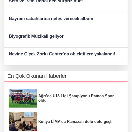
Sefo ve İrem Derici’den sürpriz düet
Bayram sabahlarına nefes verecek albüm
Biyografik Müzikali geliyor
Nevide Çiçek Zorlu Center'da objektiflere yakalandı!
En Çok Okunan Haberler
Ağrı’da U18 Ligi Şampiyonu Patnos Spor
oldu
Konya LİMA'da Ramazan dolu dolu geçti