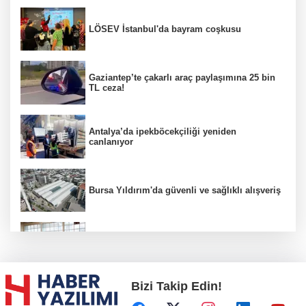
LÖSEV İstanbul'da bayram coşkusu
Gaziantep’te çakarlı araç paylaşımına 25 bin
TL ceza!
Antalya’da ipekböcekçiliği yeniden
canlanıyor
Bursa Yıldırım'da güvenli ve sağlıklı alışveriş
Konya Karatay'da futsalda ikinci randevu
Bizi Takip Edin!
Başkent'in göletlerinde temizlik ve bakım
sürüyor