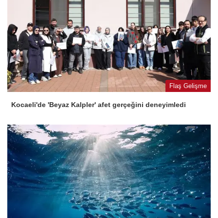
Flaş Gelişme
Kocaeli'de 'Beyaz Kalpler' afet gerçeğini deneyimledi