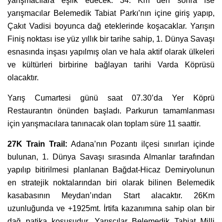
yarışmacılara eşlik edecek. 34. Km den sonra ise
yarışmacılar Belemedik Tabiat Parkı’nın içine giriş yapıp,
Çakıt Vadisi boyunca dağ eteklerinde koşacaklar. Yarışın
Finiş noktası ise yüz yıllık bir tarihe sahip, 1. Dünya Savaşı
esnasında inşası yapılmış olan ve hala aktif olarak ülkeleri
ve kültürleri birbirine bağlayan tarihi Varda Köprüsü
olacaktır.
Yarış Cumartesi günü saat 07.30’da Yer Köprü
Restaurantın önünden başladı. Parkurun tamamlanması
için yarışmacılara tanınacak olan toplam süre 11 saattir.
27K Train Trail:
Adana’nın Pozantı ilçesi sınırları içinde
bulunan, 1. Dünya Savaşı sırasında Almanlar tarafından
yapılıp bitirilmesi planlanan Bağdat-Hicaz Demiryolunun
en stratejik noktalarından biri olarak bilinen Belemedik
kasabasının Meydan’ından Start alacaktır. 26Km
uzunluğunda ve +1925mt. İrtifa kazanımına sahip olan bir
dağ patika koşusudur. Yarışçılar Belemedik Tabiat Milli