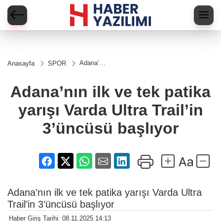
Adana’nın
Anasayfa
SPOR
ilk ve tek
patika
yarışı
Adana’nın ilk ve tek patika
Varda
Ultra
yarışı Varda Ultra Trail’in
Trail’in
3’üncüsü
başlıyor
3’üncüsü başlıyor
Adana’nın ilk ve tek patika yarışı Varda Ultra
Trail’in 3’üncüsü başlıyor
Haber Giriş Tarihi: 08.11.2025 14:13