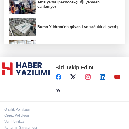
Antalya’da ipekböcekçiliği yeniden
canlanıyor
Bursa Yıldırım'da güvenli ve sağlıklı alışveriş
Konya Karatay'da futsalda ikinci randevu
Bizi Takip Edin!
Başkent'in göletlerinde temizlik ve bakım
sürüyor
Aile'nin 'sosyal risk haritaları' şekilleniyor
Gizlilik Politikası
Ordu Altınordu’ya yeni etkinlik ve fuar alanı
Çerez Politikası
geliyor
Veri Politikası
Kullanım Şartnamesi