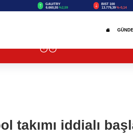
GAU/TRY
BIST 100
USD
6.660,55
%2,59
13.779,39
%-0,14
47,6787
%
GÜND
‹
›
l takımı iddialı baş