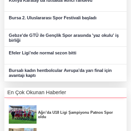
Konya Karatay'da futsalda ikinci randevu
Bursa 2. Uluslararası Spor Festivali başladı
Gebze'de GTÜ ile Gençlik Spor arasında 'yaz okulu' iş
birliği
Efeler Ligi’nde normal sezon bitti
Bursalı kadın hentbolcular Avrupa’da yarı final için
avantajı kaptı
En Çok Okunan Haberler
Ağrı’da U18 Ligi Şampiyonu Patnos Spor
oldu