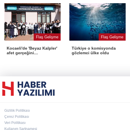
Flaş Gelişme
Flaş Gelişme
Kocaeli'de 'Beyaz Kalpler'
Türkiye o komisyonda
afet gerçeğini
gözlemci ülke oldu
deneyimledi
Gizlilik Politikası
Çerez Politikası
Veri Politikası
Kullanım Şartnamesi