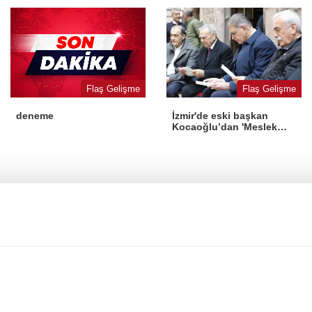
Flaş Gelişme
Flaş Gelişme
İzmir'de eski başkan
deneme
Kocaoğlu’dan 'Meslek
Fabrikası' desteği