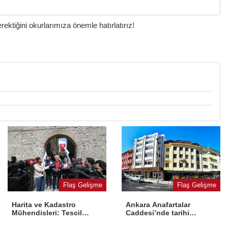
ktiğini okurlarımıza önemle hatırlatırız!
Flaş Gelişme
Flaş Gelişme
Harita ve Kadastro
Ankara Anafartalar
Mühendisleri: Tescil
Caddesi’nde tarihi
yasaya aykırı
dönüşüm