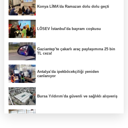
Konya LİMA'da Ramazan dolu dolu geçti
LÖSEV İstanbul'da bayram coşkusu
Gaziantep’te çakarlı araç paylaşımına 25 bin
TL ceza!
Antalya’da ipekböcekçiliği yeniden
canlanıyor
Bursa Yıldırım'da güvenli ve sağlıklı alışveriş
Konya Karatay'da futsalda ikinci randevu