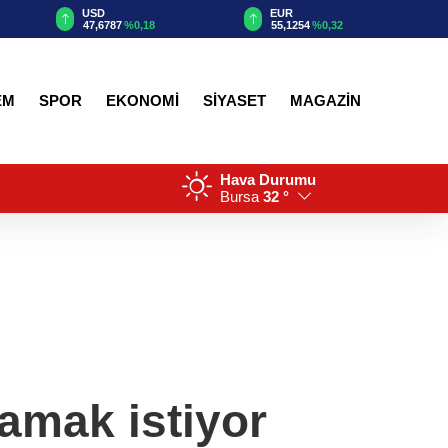
EUR
GBP
0,18
55,1254
%0,32
64,3468
%0,38
EM
SPOR
EKONOMİ
SİYASET
MAGAZİN
Hava Durumu
Bursa
32 °
lamak istiyor