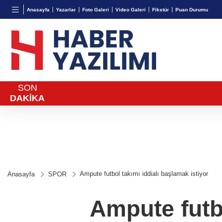
BGN
VND
Anasayfa
Yazarlar
Foto Galeri
Video Galeri
Fikstür
Puan Durumu
27,9743
%-0,22
0,0018
%0,32
SON
DAKİKA
Ampute futbol takımı iddialı başlamak istiyor
Anasayfa
SPOR
Ampute futbo