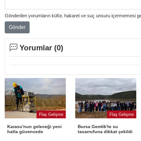
Gönderilen yorumların küfür, hakaret ve suç unsuru içermemesi gere
Gönder
Yorumlar (
0
)
Flaş Gelişme
Flaş Gelişme
Karasu'nun geleceği yeni
Bursa Gemlik'te su
hatla güvencede
tasarrufuna dikkat çekildi