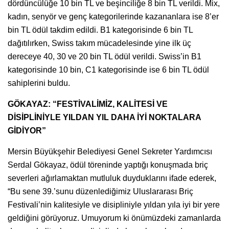
dördüncülüğe 10 bin TL ve beşinciliğe 8 bin TL verildi. Mix,
kadın, senyör ve genç kategorilerinde kazananlara ise 8’er
bin TL ödül takdim edildi. B1 kategorisinde 6 bin TL
dağıtılırken, Swiss takım mücadelesinde yine ilk üç
dereceye 40, 30 ve 20 bin TL ödül verildi. Swiss’in B1
kategorisinde 10 bin, C1 kategorisinde ise 6 bin TL ödül
sahiplerini buldu.
GÖKAYAZ: “FESTİVALİMİZ, KALİTESİ VE
DİSİPLİNİYLE YILDAN YIL DAHA İYİ NOKTALARA
GİDİYOR”
Mersin Büyükşehir Belediyesi Genel Sekreter Yardımcısı
Serdal Gökayaz, ödül töreninde yaptığı konuşmada briç
severleri ağırlamaktan mutluluk duyduklarını ifade ederek,
“Bu sene 39.’sunu düzenlediğimiz Uluslararası Briç
Festivali’nin kalitesiyle ve disipliniyle yıldan yıla iyi bir yere
geldiğini görüyoruz. Umuyorum ki önümüzdeki zamanlarda