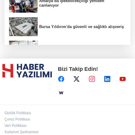
Antalya’da ipekböcekçiliği yeniden
canlanıyor
Bursa Yıldırım'da güvenli ve sağlıklı alışveriş
Konya Karatay'da futsalda ikinci randevu
Bizi Takip Edin!
Başkent'in göletlerinde temizlik ve bakım
sürüyor
Aile'nin 'sosyal risk haritaları' şekilleniyor
Gizlilik Politikası
Ordu Altınordu’ya yeni etkinlik ve fuar alanı
Çerez Politikası
geliyor
Veri Politikası
Kullanım Şartnamesi