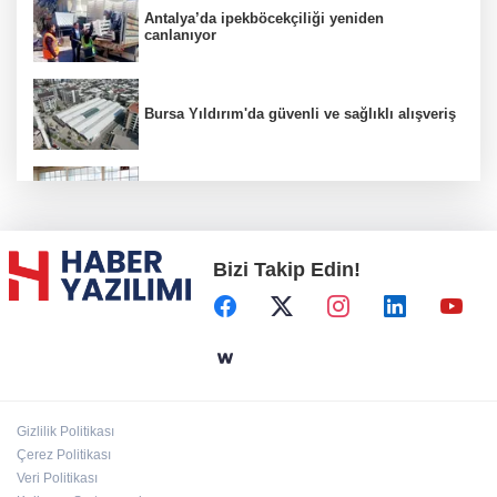
Antalya’da ipekböcekçiliği yeniden
canlanıyor
Bursa Yıldırım'da güvenli ve sağlıklı alışveriş
Konya Karatay'da futsalda ikinci randevu
Bizi Takip Edin!
Başkent'in göletlerinde temizlik ve bakım
sürüyor
Aile'nin 'sosyal risk haritaları' şekilleniyor
Gizlilik Politikası
Ordu Altınordu’ya yeni etkinlik ve fuar alanı
Çerez Politikası
geliyor
Veri Politikası