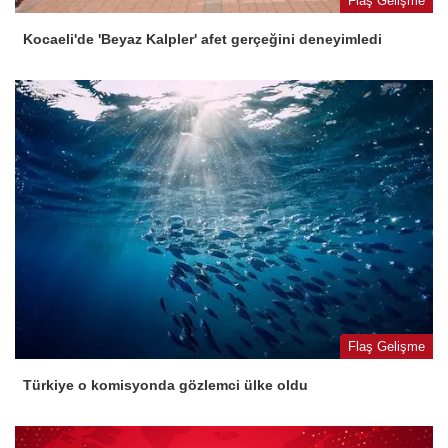
Flaş Gelişme
Kocaeli'de 'Beyaz Kalpler' afet gerçeğini deneyimledi
Flaş Gelişme
Türkiye o komisyonda gözlemci ülke oldu