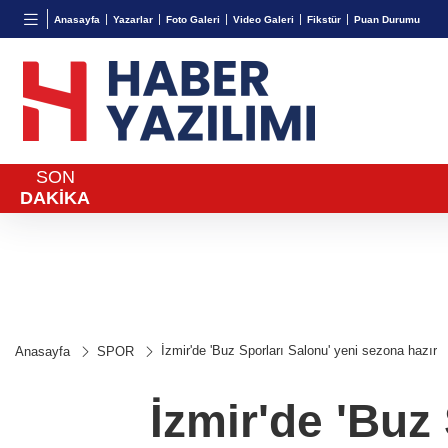
BGN
VND
GAU/
Anasayfa
Yazarlar
Foto Galeri
Video Galeri
Fikstür
Puan Durumu
27,9743
%-0,22
0,0018
%0,32
6.660,
SON
DAKİKA
İzmir'de 'Buz Sporları Salonu' yeni sezona hazır
Anasayfa
SPOR
İzmir'de 'Buz