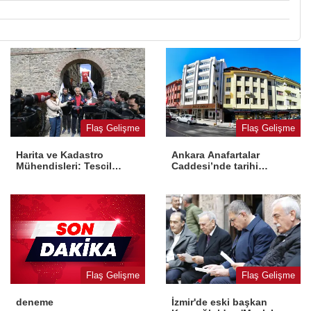
Flaş Gelişme
Flaş Gelişme
Harita ve Kadastro
Ankara Anafartalar
Mühendisleri: Tescil
Caddesi’nde tarihi
yasaya aykırı
dönüşüm
Flaş Gelişme
Flaş Gelişme
İzmir'de eski başkan
deneme