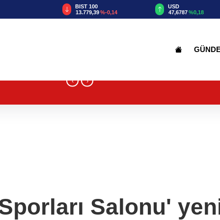
TRY
BIST 100
USD
55
%2,59
13.779,39
%-0,14
47,6787
%0,18
GÜND
‹
›
 Sporları Salonu' yen