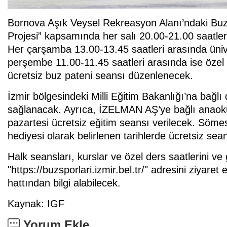
Bornova Aşık Veysel Rekreasyon Alanı’ndaki Buz
Projesi” kapsamında her salı 20.00-21.00 saatleri 
Her çarşamba 13.00-13.45 saatleri arasında ünive
perşembe 11.00-11.45 saatleri arasında ise özel 
ücretsiz buz pateni seansı düzenlenecek.
İzmir bölgesindeki Milli Eğitim Bakanlığı’na bağlı
sağlanacak. Ayrıca, İZELMAN AŞ’ye bağlı anaokul
pazartesi ücretsiz eğitim seansı verilecek. Sömest
hediyesi olarak belirlenen tarihlerde ücretsiz sea
Halk seansları, kurslar ve özel ders saatlerini ve
"https://buzsporlari.izmir.bel.tr/" adresini ziya
hattından bilgi alabilecek.
Kaynak: IGF
Yorum Ekle