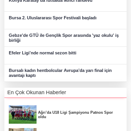
Konya Karatay'da futsalda ikinci randevu
Bursa 2. Uluslararası Spor Festivali başladı
Gebze'de GTÜ ile Gençlik Spor arasında 'yaz okulu' iş
birliği
Efeler Ligi’nde normal sezon bitti
Bursalı kadın hentbolcular Avrupa’da yarı final için
avantajı kaptı
En Çok Okunan Haberler
Ağrı’da U18 Ligi Şampiyonu Patnos Spor
oldu