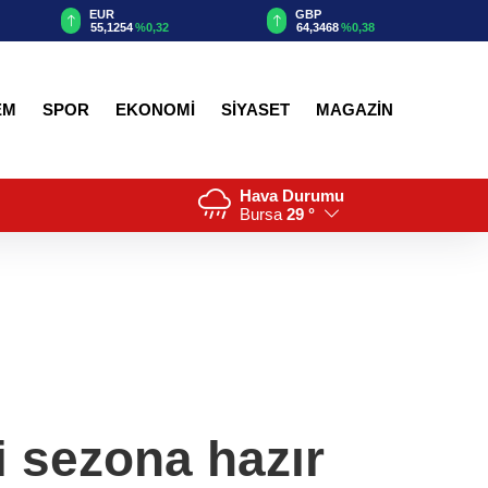
EUR
GBP
55,1254
%0,32
64,3468
%0,38
EM
SPOR
EKONOMİ
SİYASET
MAGAZİN
Hava Durumu
Bursa
29 °
i sezona hazır