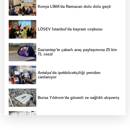
Konya LİMA'da Ramazan dolu dolu geçti
LÖSEV İstanbul'da bayram coşkusu
Gaziantep’te çakarlı araç paylaşımına 25 bin
TL ceza!
Antalya’da ipekböcekçiliği yeniden
canlanıyor
Bursa Yıldırım'da güvenli ve sağlıklı alışveriş
Konya Karatay'da futsalda ikinci randevu