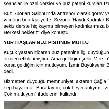
seanslar ile özel dersler ve buz pateni kursları İzm
Buz Sporları Salonu’nda antrenör olarak görev
yılından beri faaliyette. Sezonu ‘Haydi Kadınlar Bu
sekiz derste hiç kayma bilmeyen kadınlarımıza bu
Herkesi bekleriz” diye konuştu.
YURTTAŞLAR BUZ PİSTİNDE MUTLU
Küçük yaştan itibaren buz patenine ilgi duyduğunu
diziden etkilenmiştim. Ama geldiğim şehir Mersin’d
kursa geldiğim için mutluyum. İzmir Büyükşehir 
dedi.
Hizmetten duyduğu memnuniyeti aktaran Çağla T
hep hayalimdi. Buradayım, çok heyecanlıyım. İzm
Çok mutluyum” ifadelerini kullandı.