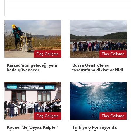
Flaş Gelişme
Flaş Gelişme
Karasu'nun geleceği yeni
Bursa Gemlik'te su
hatla güvencede
tasarrufuna dikkat çekildi
Flaş Gelişme
Flaş Gelişme
Kocaeli'de 'Beyaz Kalpler'
Türkiye o komisyonda