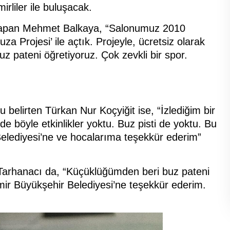
irliler ile buluşacak.
 yapan Mehmet Balkaya, “Salonumuz 2010
za Projesi’ ile açtık. Projeyle, ücretsiz olarak
z pateni öğretiyoruz. Çok zevkli bir spor.
 belirten Türkan Nur Koçyiğit ise, “İzlediğim bir
e böyle etkinlikler yoktu. Buz pisti de yoktu. Bu
Belediyesi’ne ve hocalarıma teşekkür ederim”
arhanacı da, “Küçüklüğümden beri buz pateni
ir Büyükşehir Belediyesi’ne teşekkür ederim.