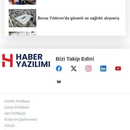
Bursa Yıldırım'da güvenli ve sağlıklı alışveriş
Konya Karatay'da futsalda ikinci randevu
Bizi Takip Edin!
Başkent'in göletlerinde temizlik ve bakım
sürüyor
Aile'nin 'sosyal risk haritaları' şekilleniyor
Gizlilik Politikası
Ordu Altınordu’ya yeni etkinlik ve fuar alanı
Çerez Politikası
geliyor
Veri Politikası
Kullanım Şartnamesi
Künye