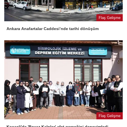
Flaş Gelişme
Ankara Anafartalar Caddesi’nde tarihi dönüşüm
Flaş Gelişme
Kocaeli'de 'Beyaz Kalpler' afet gerçeğini deneyimledi