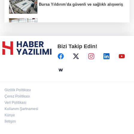
Bursa Yıldırım'da güvenli ve sağlıklı alışveriş
Konya Karatay'da futsalda ikinci randevu
Bizi Takip Edin!
Başkent'in göletlerinde temizlik ve bakım
sürüyor
Aile'nin 'sosyal risk haritaları' şekilleniyor
Gizlilik Politikası
Ordu Altınordu’ya yeni etkinlik ve fuar alanı
Çerez Politikası
geliyor
Veri Politikası
Kullanım Şartnamesi
Künye
İletişim