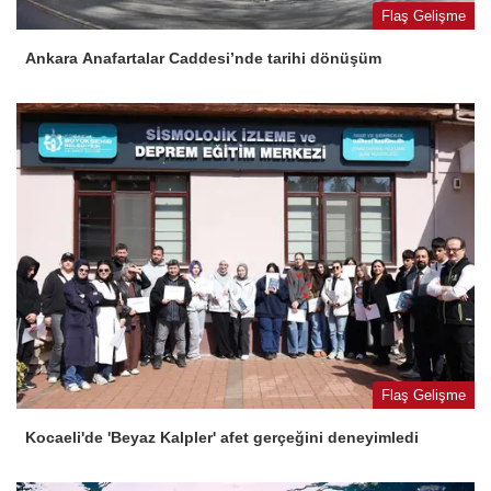
Flaş Gelişme
Ankara Anafartalar Caddesi’nde tarihi dönüşüm
Flaş Gelişme
Kocaeli'de 'Beyaz Kalpler' afet gerçeğini deneyimledi