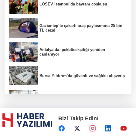
LÖSEV İstanbul'da bayram coşkusu
Gaziantep’te çakarlı araç paylaşımına 25 bin
TL ceza!
Antalya’da ipekböcekçiliği yeniden
canlanıyor
Bursa Yıldırım'da güvenli ve sağlıklı alışveriş
Konya Karatay'da futsalda ikinci randevu
Bizi Takip Edin!
Başkent'in göletlerinde temizlik ve bakım
sürüyor