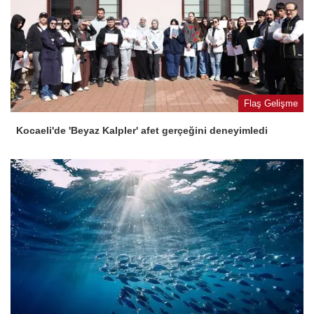
Flaş Gelişme
Kocaeli'de 'Beyaz Kalpler' afet gerçeğini deneyimledi