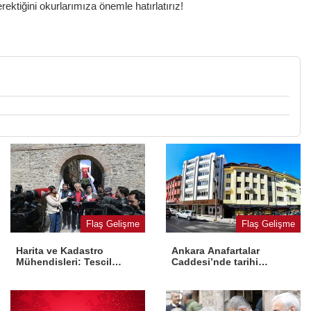
ktiğini okurlarımıza önemle hatırlatırız!
Flaş Gelişme
Flaş Gelişme
Harita ve Kadastro
Ankara Anafartalar
Mühendisleri: Tescil
Caddesi’nde tarihi
yasaya aykırı
dönüşüm