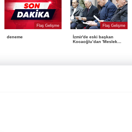
Flaş Gelişme
Flaş Gelişme
İzmir'de eski başkan
deneme
Kocaoğlu’dan 'Meslek
Fabrikası' desteği