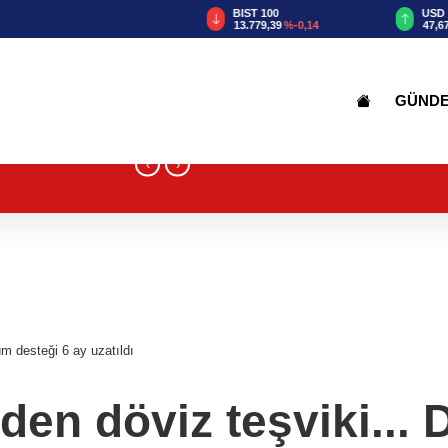
TRY
BIST 100
USD
55
%2,59
13.779,39
%-0,14
47,6787
%0,18
GÜND
‹
›
üm desteği 6 ay uzatıldı
'den döviz teşviki...