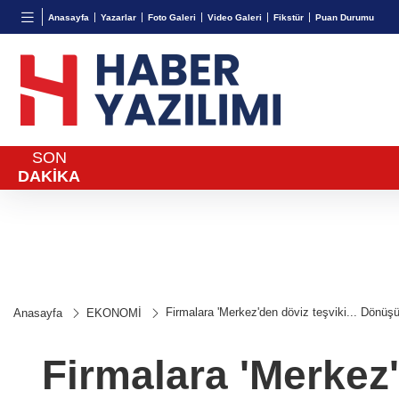
BGN
VND
GAU/
Anasayfa
Yazarlar
Foto Galeri
Video Galeri
Fikstür
Puan Durumu
27,9743
%-0,22
0,0018
%0,32
6.660,
SON
DAKİKA
Firmalara 'Merkez'den döviz teşviki... Dönüş
Anasayfa
EKONOMİ
Firmalara 'Merkez