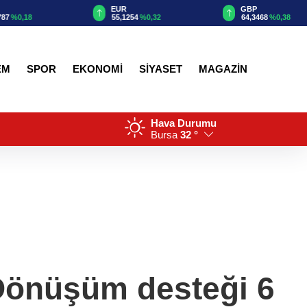
EUR
GBP
55,1254
%0,32
64,3468
%0,38
EM
SPOR
EKONOMİ
SİYASET
MAGAZİN
Hava Durumu
Bursa
32 °
 Dönüşüm desteği 6