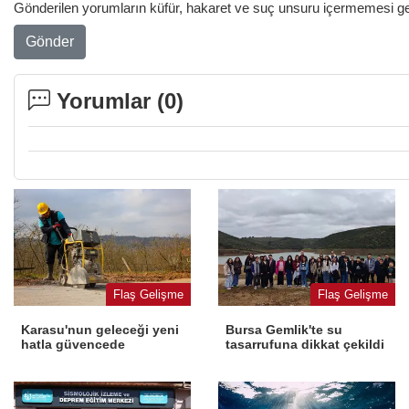
Gönderilen yorumların küfür, hakaret ve suç unsuru içermemesi gere
Gönder
Yorumlar (
0
)
Flaş Gelişme
Flaş Gelişme
Karasu'nun geleceği yeni
Bursa Gemlik'te su
hatla güvencede
tasarrufuna dikkat çekildi