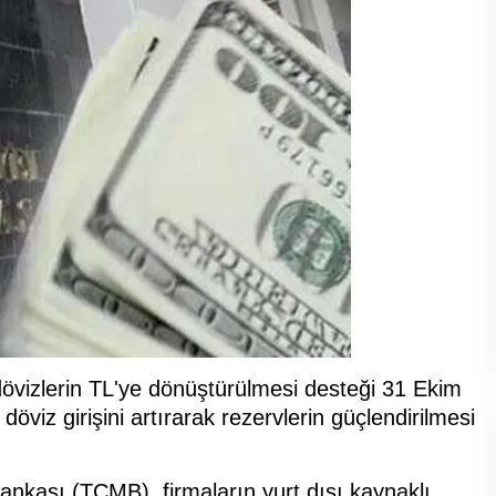
dövizlerin TL'ye dönüştürülmesi desteği 31 Ekim
öviz girişini artırarak rezervlerin güçlendirilmesi
nkası (TCMB), firmaların yurt dışı kaynaklı