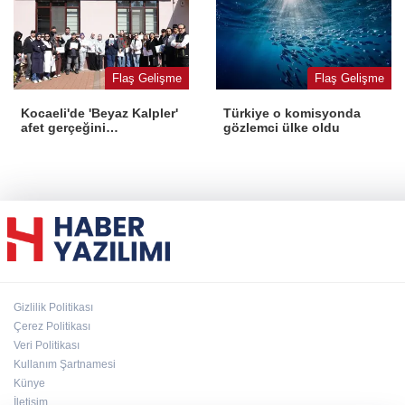
Flaş Gelişme
Flaş Gelişme
Kocaeli'de 'Beyaz Kalpler'
Türkiye o komisyonda
afet gerçeğini
gözlemci ülke oldu
deneyimledi
Gizlilik Politikası
Çerez Politikası
Veri Politikası
Kullanım Şartnamesi
Künye
İletişim