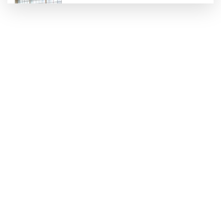
Konya Karatay'da futsalda ikinci randevu
Başkent'in göletlerinde temizlik ve bakım
sürüyor
Aile'nin 'sosyal risk haritaları' şekilleniyor
Ordu Altınordu’ya yeni etkinlik ve fuar alanı
geliyor