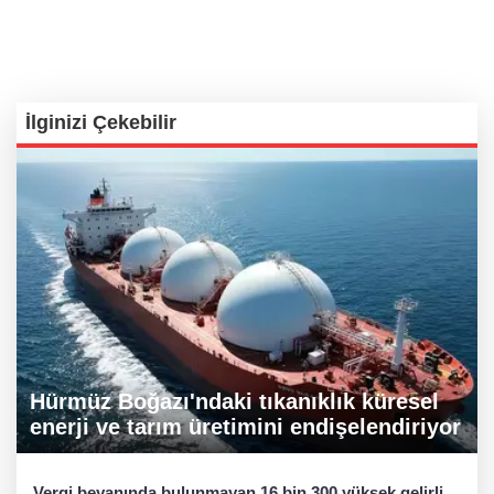
İlginizi Çekebilir
Hürmüz Boğazı'ndaki tıkanıklık küresel
enerji ve tarım üretimini endişelendiriyor
Vergi beyanında bulunmayan 16 bin 300 yüksek gelirli