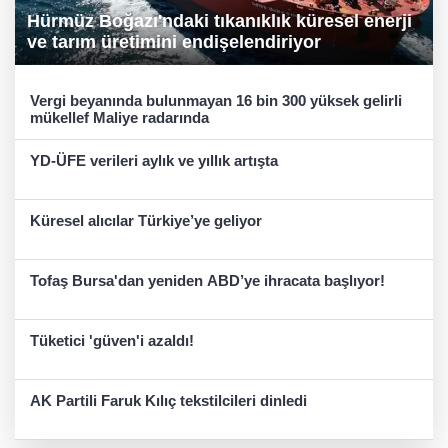
Hürmüz Boğazı'ndaki tıkanıklık küresel enerji
ve tarım üretimini endişelendiriyor
Vergi beyanında bulunmayan 16 bin 300 yüksek gelirli
mükellef Maliye radarında
YD-ÜFE verileri aylık ve yıllık artışta
Küresel alıcılar Türkiye’ye geliyor
Tofaş Bursa'dan yeniden ABD’ye ihracata başlıyor!
Tüketici 'güven'i azaldı!
AK Partili Faruk Kılıç tekstilcileri dinledi