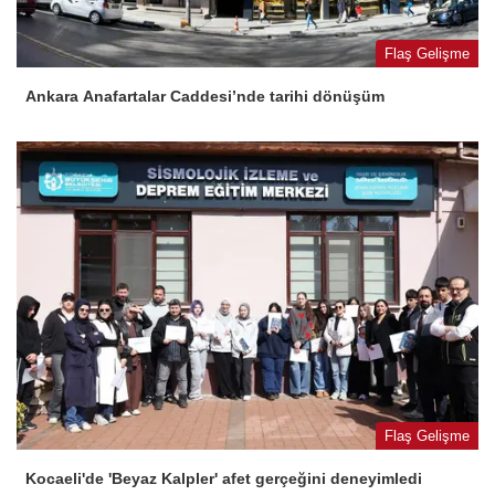
Flaş Gelişme
Ankara Anafartalar Caddesi’nde tarihi dönüşüm
Flaş Gelişme
Kocaeli'de 'Beyaz Kalpler' afet gerçeğini deneyimledi