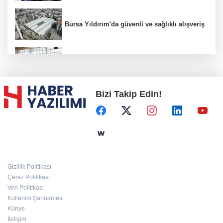
Bursa Yıldırım'da güvenli ve sağlıklı alışveriş
Konya Karatay'da futsalda ikinci randevu
Bizi Takip Edin!
Başkent'in göletlerinde temizlik ve bakım
sürüyor
Aile'nin 'sosyal risk haritaları' şekilleniyor
Gizlilik Politikası
Ordu Altınordu’ya yeni etkinlik ve fuar alanı
Çerez Politikası
geliyor
Veri Politikası
Kullanım Şartnamesi
Künye
İletişim