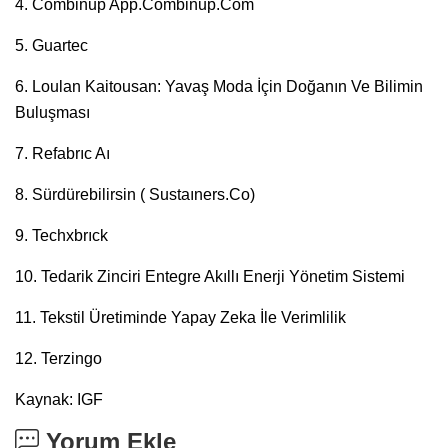
4. Combinup App.Combinup.Com
5. Guartec
6. Loulan Kaitousan: Yavaş Moda İçin Doğanın Ve Bilimin
Buluşması
7. Refabrıc Aı
8. Sürdürebilirsin ( Sustaıners.Co)
9. Techxbrıck
10. Tedarik Zinciri Entegre Akıllı Enerji Yönetim Sistemi
11. Tekstil Üretiminde Yapay Zeka İle Verimlilik
12. Terzingo
Kaynak: IGF
Yorum Ekle