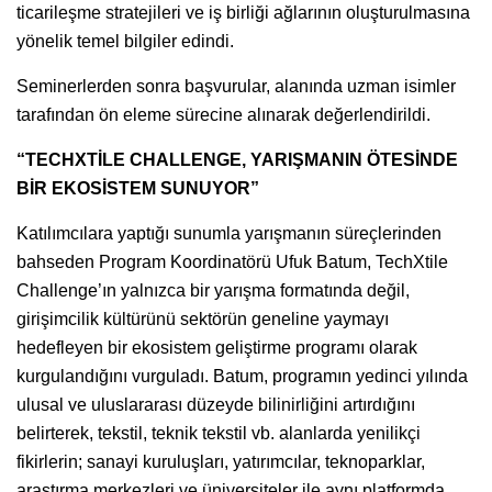
ticarileşme stratejileri ve iş birliği ağlarının oluşturulmasına
yönelik temel bilgiler edindi.
Seminerlerden sonra başvurular, alanında uzman isimler
tarafından ön eleme sürecine alınarak değerlendirildi.
“TECHXTİLE CHALLENGE, YARIŞMANIN ÖTESİNDE
BİR EKOSİSTEM SUNUYOR”
Katılımcılara yaptığı sunumla yarışmanın süreçlerinden
bahseden Program Koordinatörü Ufuk Batum, TechXtile
Challenge’ın yalnızca bir yarışma formatında değil,
girişimcilik kültürünü sektörün geneline yaymayı
hedefleyen bir ekosistem geliştirme programı olarak
kurgulandığını vurguladı. Batum, programın yedinci yılında
ulusal ve uluslararası düzeyde bilinirliğini artırdığını
belirterek, tekstil, teknik tekstil vb. alanlarda yenilikçi
fikirlerin; sanayi kuruluşları, yatırımcılar, teknoparklar,
araştırma merkezleri ve üniversiteler ile aynı platformda