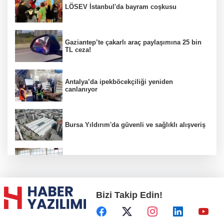
LÖSEV İstanbul'da bayram coşkusu
Gaziantep’te çakarlı araç paylaşımına 25 bin
TL ceza!
Antalya’da ipekböcekçiliği yeniden
canlanıyor
Bursa Yıldırım'da güvenli ve sağlıklı alışveriş
Konya Karatay'da futsalda ikinci randevu
Bizi Takip Edin!
Başkent'in göletlerinde temizlik ve bakım
sürüyor