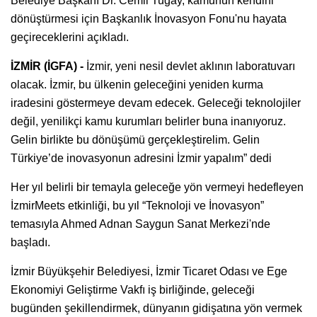
Belediye Başkanı Dr. Cemil Tugay, kamunun kendini
dönüştürmesi için Başkanlık İnovasyon Fonu'nu hayata
geçireceklerini açıkladı.
İZMİR (İGFA) -
İzmir, yeni nesil devlet aklının laboratuvarı
olacak. İzmir, bu ülkenin geleceğini yeniden kurma
iradesini göstermeye devam edecek. Geleceği teknolojiler
değil, yenilikçi kamu kurumları belirler buna inanıyoruz.
Gelin birlikte bu dönüşümü gerçekleştirelim. Gelin
Türkiye’de inovasyonun adresini İzmir yapalım” dedi
Her yıl belirli bir temayla geleceğe yön vermeyi hedefleyen
İzmirMeets etkinliği, bu yıl “Teknoloji ve İnovasyon”
temasıyla Ahmed Adnan Saygun Sanat Merkezi'nde
başladı.
İzmir Büyükşehir Belediyesi, İzmir Ticaret Odası ve Ege
Ekonomiyi Geliştirme Vakfı iş birliğinde, geleceği
bugünden şekillendirmek, dünyanın gidişatına yön vermek