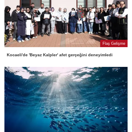
Flaş Gelişme
Kocaeli'de 'Beyaz Kalpler' afet gerçeğini deneyimledi